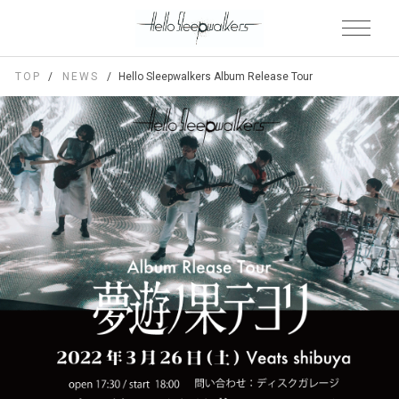
TOP
NEWS
Hello Sleepwalkers Album Release Tour「夢